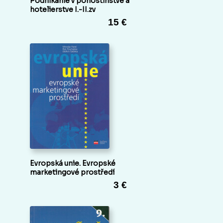
Podnikanie v pohostinstve a
hotelierstve I.-II.zv
15 €
Evropská unie. Evropské
marketingové prostředí
3 €