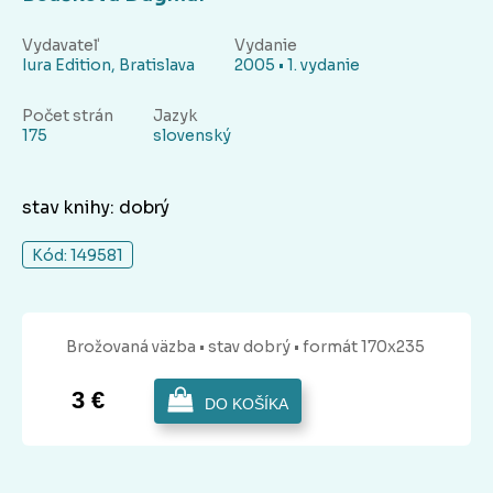
Vydavateľ
Vydanie
Iura Edition, Bratislava
2005 • 1. vydanie
Počet strán
Jazyk
175
slovenský
stav knihy: dobrý
Kód: 149581
Brožovaná
väzba
• stav dobrý
• formát 170x235
3 €
DO KOŠÍKA