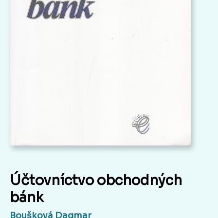
Účtovníctvo obchodných
bánk
Boušková Dagmar