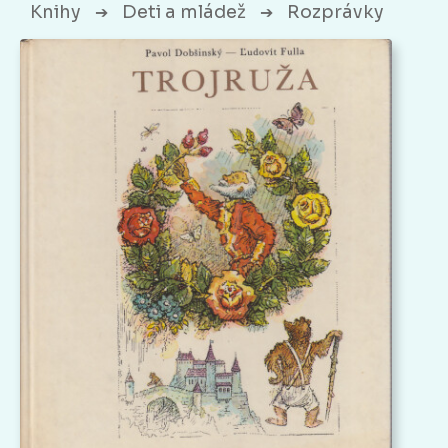
Knihy
Deti a mládež
Rozprávky
➔
➔