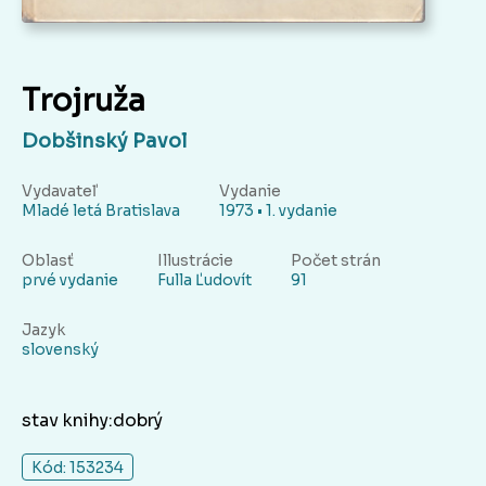
Trojruža
Dobšinský Pavol
Vydavateľ
Vydanie
Mladé letá Bratislava
1973 • 1. vydanie
Oblasť
Illustrácie
Počet strán
prvé vydanie
Fulla Ľudovít
91
Jazyk
slovenský
stav knihy:dobrý
Kód: 153234