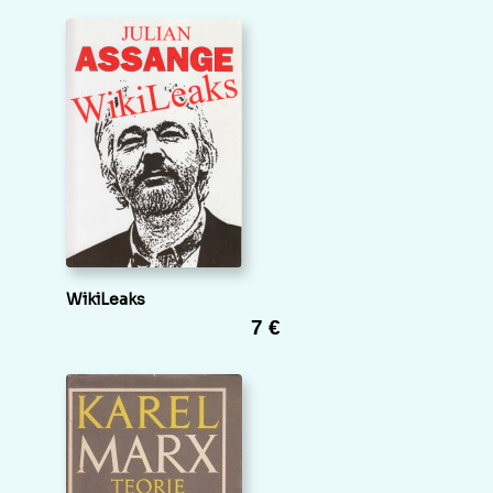
WikiLeaks
7 €