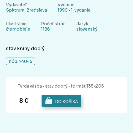
Vydavateľ
Vydanie
Spktrum, Bratislava
1990 • 1. vydanie
Illustrácie
Počet strán
Jazyk
čiernobiele
1186
slovenský
stav knihy:dobrý
Kód: 74045
Tvrdá
väzba
• stav dobrý
• formát 135x205
8 €
DO KOŠÍKA