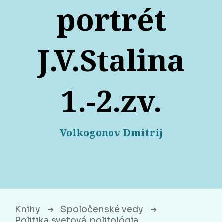
portrét
J.V.Stalina
1.-2.zv.
Volkogonov Dmitrij
Knihy
Spoločenské vedy
➔
➔
Politika svetová,politológia