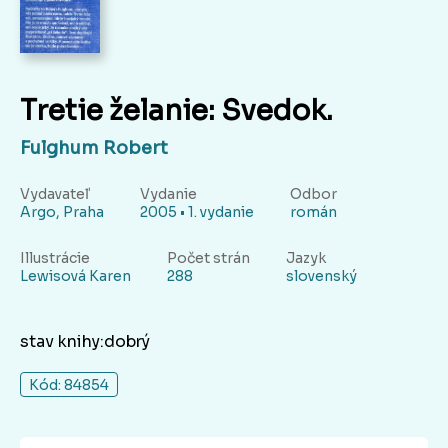
Tretie želanie: Svedok.
Fulghum Robert
Vydavateľ
Vydanie
Odbor
Argo, Praha
2005 • 1. vydanie
román
Illustrácie
Počet strán
Jazyk
Lewisová Karen
288
slovenský
stav knihy:dobrý
Kód: 84854