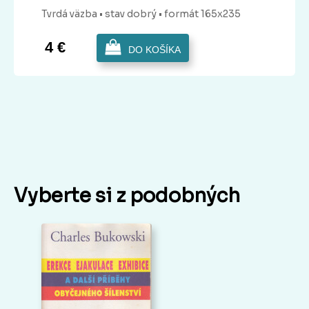
Tvrdá
väzba
• stav dobrý
• formát 165x235
4 €
DO KOŠÍKA
Vyberte si z podobných