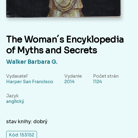
The Woman´s Encyklopedia
of Myths and Secrets
Walker Barbara G.
Vydavateľ
Vydanie
Počet strán
Harper San Francisco
2014
1124
Jazyk
anglický
stav knihy: dobrý
Kód: 153152