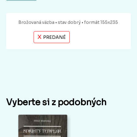
Brožovaná
väzba
• stav dobrý
• formát 155x235
X
PREDANÉ
Vyberte si z podobných