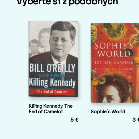
Vyberte si z podobných
Killing Kennedy. The
End of Camelot
Sophie´s World
5 €
3 