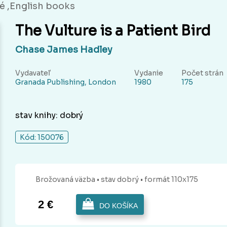
é ,English books
The Vulture is a Patient Bird
Chase James Hadley
Vydavateľ
Vydanie
Počet strán
Granada Publishing, London
1980
175
stav knihy: dobrý
Kód: 150076
Brožovaná
väzba
• stav dobrý
• formát 110x175
2 €
DO KOŠÍKA