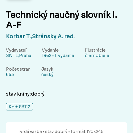
Technický naučný slovník I.
A-F
Korbar T.,Stránsky A. red.
Vydavateľ
Vydanie
Illustrácie
SNTL,Praha
1962 • 1. vydanie
čiernobiele
Počet strán
Jazyk
653
český
stav knihy:dobrý
Kód: 83112
Tvrdá
väzba
• stav dobrý
• formát 170x245