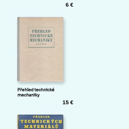
6 €
Přehled technické
mechaniky
15 €