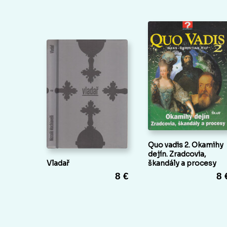
Quo vadis 2. Okamihy
dejín. Zradcovia,
Vladař
škandály a procesy
8 €
8 