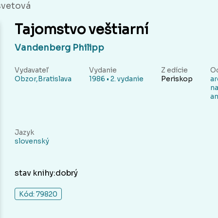
svetová
Tajomstvo veštiarní
Vandenberg Philipp
Vydavateľ
Vydanie
Z edície
O
Obzor,Bratislava
1986 • 2. vydanie
Periskop
ar
na
an
Jazyk
slovenský
stav knihy:dobrý
Kód: 79820