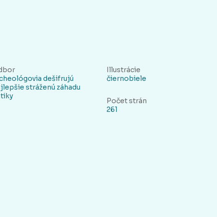
dbor
Illustrácie
cheológovia dešifrujú
čiernobiele
jlepšie stráženú záhadu
tiky
Počet strán
261