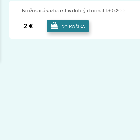
Brožovaná
väzba
• stav dobrý
• formát 130x200
2 €
DO KOŠÍKA