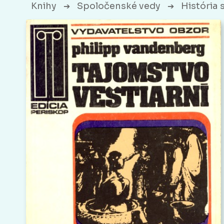
Knihy
Spoločenské vedy
História 
➔
➔