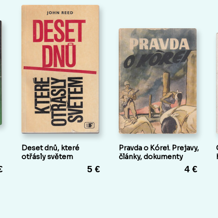
Deset dnů, které
Pravda o Kórei. Prejavy,
otřásly světem
články, dokumenty
€
5 €
4 €