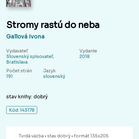
Stromy rastú do neba
Gallová Ivona
Vydavateľ
Vydanie
Slovenský spisovateľ,
2018
Bratislava
Počet strán
Jazyk
191
slovenský
stav knihy: dobrý
Kód: 143178
Tvrdá
väzba
• stav dobrý
• formát 135x205