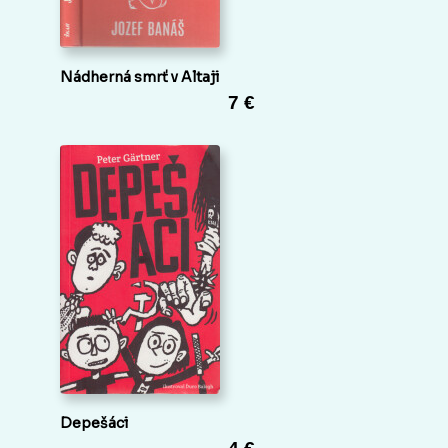
Nádherná smrť v Altaji
7 €
Depešáci