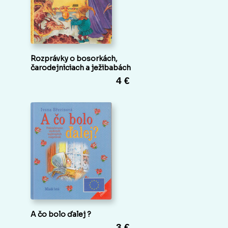
Rozprávky o bosorkách,
čarodejniciach a ježibabách
4 €
A čo bolo ďalej ?
3 €