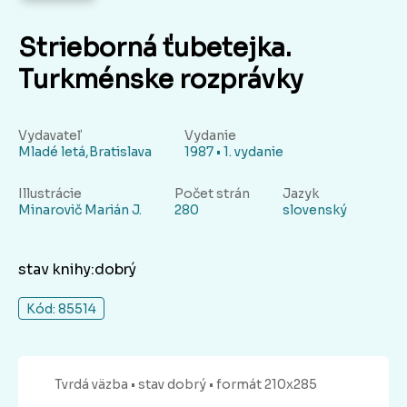
Strieborná ťubetejka.
Turkménske rozprávky
Vydavateľ
Vydanie
Mladé letá,Bratislava
1987 • 1. vydanie
Illustrácie
Počet strán
Jazyk
Minarovič Marián J.
280
slovenský
stav knihy:dobrý
Kód: 85514
Tvrdá
väzba
• stav dobrý
• formát 210x285