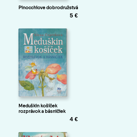
Pinocchiove dobrodružstvá
5 €
Meduškin košíček
rozprávok a básničiek
4 €