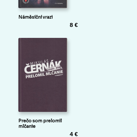
Náměsíční vrazi
8 €
Prečo som prelomil
mlčanie
4 €