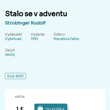
Stalo se v adventu
Strobinger Rudolf
Vydavateľ
Vydanie
Odbor
Vyšehrad
1991
literatúra faktu
Jazyk
český
Kód: 6931
väzba
1 €
DO KOŠÍKA