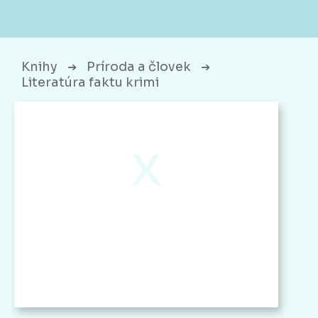
Knihy
Príroda a človek
➔
➔
Literatúra faktu krimi
x