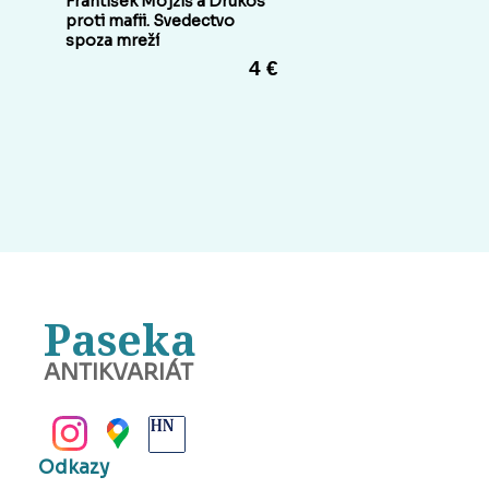
František Mojžiš a Drukos
proti mafii. Svedectvo
spoza mreží
4 €
Paseka
ANTIKVARIÁT
BANSKÁ BYSTRICA
Odkazy