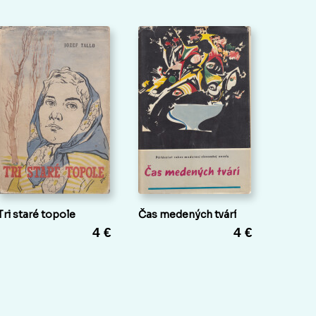
Tri staré topole
Čas medených tvárí
4 €
4 €