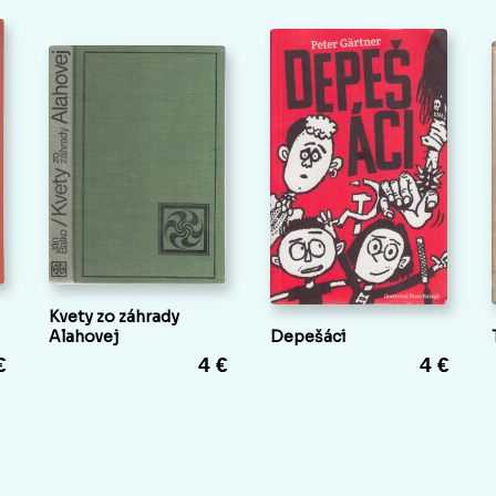
Kvety zo záhrady
Alahovej
Depešáci
€
4 €
4 €