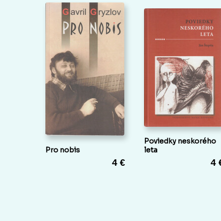
Poviedky neskorého
Pro nobis
leta
4 €
4 