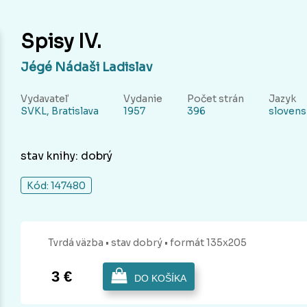
Spisy IV.
Jégé Nádaši Ladislav
Vydavateľ
Vydanie
Počet strán
Jazyk
SVKL, Bratislava
1957
396
slovens
stav knihy: dobrý
Kód: 147480
Tvrdá
väzba
• stav dobrý
• formát 135x205
3 €
DO KOŠÍKA