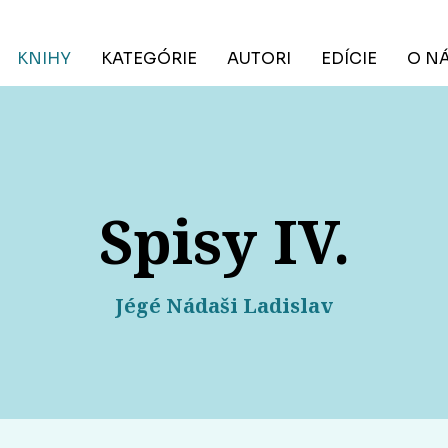
KNIHY
KATEGÓRIE
AUTORI
EDÍCIE
O N
Spisy IV.
Jégé Nádaši Ladislav