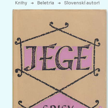
Knihy
Beletria
Slovenskí autori
➔
➔