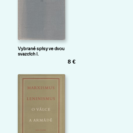
Vybrané spisy ve dvou
svazcích I.
8 €