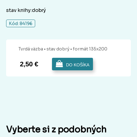
stav knihy:dobrý
Kód: 84196
Tvrdá
väzba
• stav dobrý
• formát 135x200
2,50 €
DO KOŠÍKA
Vyberte si z podobných