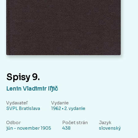
Spisy 9.
Lenin Vladimir Iľjič
Vydavateľ
Vydanie
SVPL Bratislava
1962 • 2. vydanie
Odbor
Počet strán
Jazyk
jún - november 1905
438
slovenský