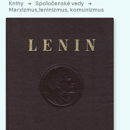
Knihy
Spoločenské vedy
➔
➔
Marxizmus,leninizmus, komunizmus