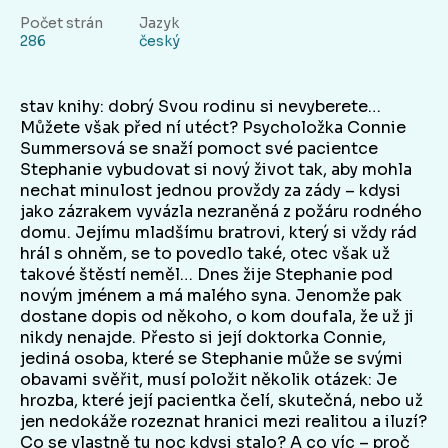
Počet strán
Jazyk
286
český
stav knihy: dobrý Svou rodinu si nevyberete…
Můžete však před ní utéct? Psycholožka Connie
Summersová se snaží pomoct své pacientce
Stephanie vybudovat si nový život tak, aby mohla
nechat minulost jednou provždy za zády – kdysi
jako zázrakem vyvázla nezraněná z požáru rodného
domu. Jejímu mladšímu bratrovi, který si vždy rád
hrál s ohněm, se to povedlo také, otec však už
takové štěstí neměl… Dnes žije Stephanie pod
novým jménem a má malého syna. Jenomže pak
dostane dopis od někoho, o kom doufala, že už ji
nikdy nenajde. Přesto si její doktorka Connie,
jediná osoba, které se Stephanie může se svými
obavami svěřit, musí položit několik otázek: Je
hrozba, které její pacientka čelí, skutečná, nebo už
jen nedokáže rozeznat hranici mezi realitou a iluzí?
Co se vlastně tu noc kdysi stalo? A co víc – proč