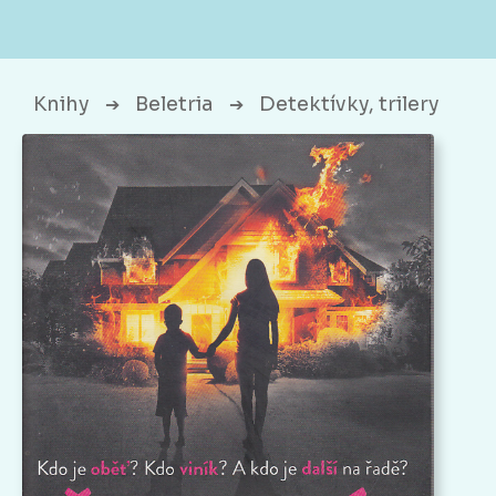
Knihy
Beletria
Detektívky, trilery
➔
➔