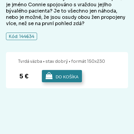
je jméno Connie spojováno s vraždou jejího
bývalého pacienta? Je to všechno jen náhoda,
nebo je možné, že jsou osudy obou žen propojeny
více, než se na první pohled zdá?
Kód: 144634
Tvrdá
väzba
• stav dobrý
• formát 150x230
5 €
DO KOŠÍKA