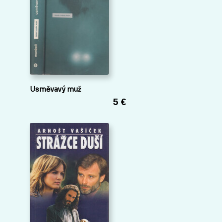
Usměvavý muž
5 €