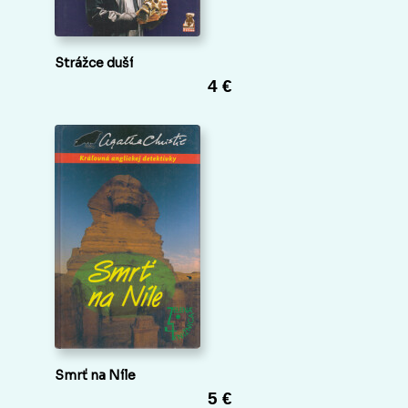
Strážce duší
4 €
Smrť na Níle
5 €