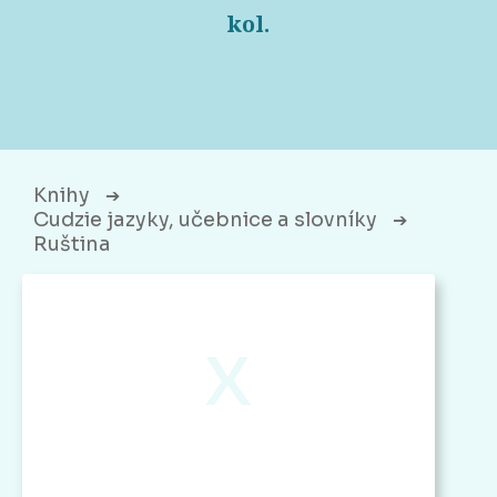
kol.
Knihy
➔
Cudzie jazyky, učebnice a slovníky
➔
Ruština
x