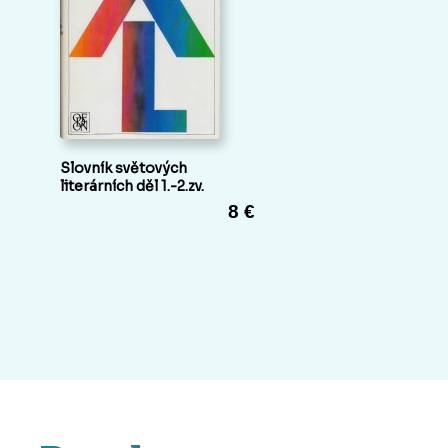
Slovník světových
literárních děl 1.-2.zv.
8 €