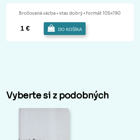
Brožovaná
väzba
• stav dobrý
• formát 105x190
1 €
DO KOŠÍKA
Vyberte si z podobných