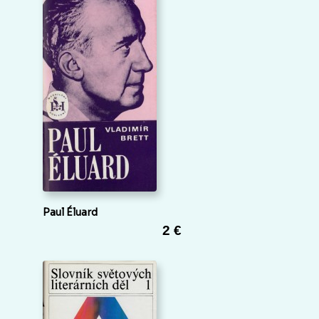
Paul Éluard
2 €