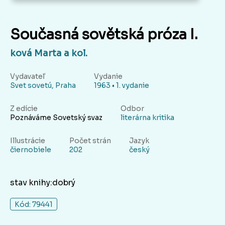
Současná sovětská próza I.
ková Marta a kol.
Vydavateľ
Vydanie
Svet sovetú, Praha
1963 • 1. vydanie
Z edície
Odbor
Poznáváme Sovetský svaz
literárna kritika
Illustrácie
Počet strán
Jazyk
čiernobiele
202
český
stav knihy:dobrý
Kód: 79441