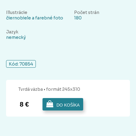
Illustrácie
Počet strán
čiernobiele a farebné foto
180
Jazyk
nemecký
Kód: 70854
Tvrdá
väzba
• formát 245x310
8 €
DO KOŠÍKA