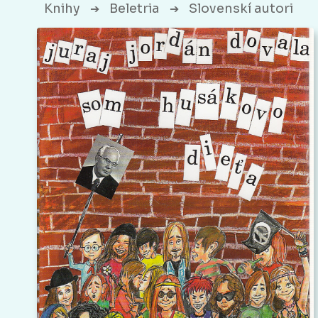
Knihy
Beletria
Slovenskí autori
➔
➔