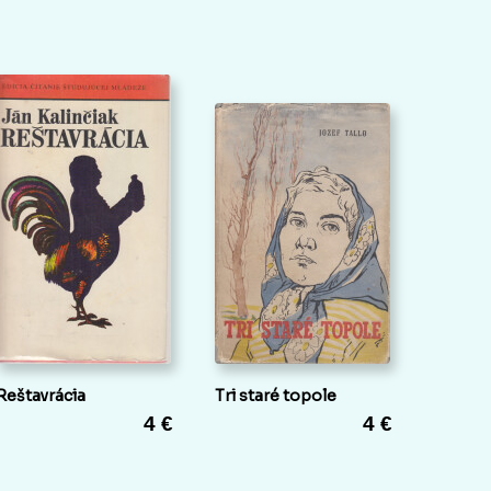
Reštavrácia
Tri staré topole
4 €
4 €