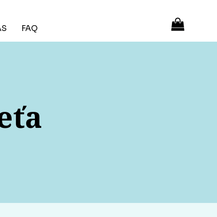
ÁS
FAQ
eťa