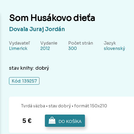
Som Husákovo dieťa
Dovala Juraj Jordán
Vydavateľ
Vydanie
Počet strán
Jazyk
Limerick
2012
300
slovenský
stav knihy: dobrý
Kód: 139257
Tvrdá
väzba
• stav dobrý
• formát 150x210
5 €
DO KOŠÍKA