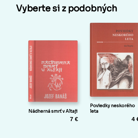
Vyberte si z podobných
Poviedky neskorého
Nádherná smrť v Altaji
leta
7 €
4 