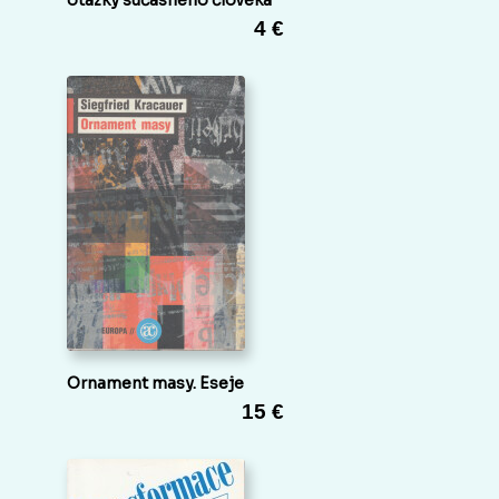
otázky súčasného človeka
4 €
Ornament masy. Eseje
15 €