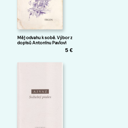
Měj odvahu k sobě. Výbor z
dopisů Antonínu Pavlovi
5 €