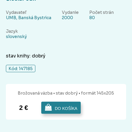
Vydavateľ
Vydanie
Počet strán
UMB, Banská Bystrica
2000
80
Jazyk
slovenský
stav knihy: dobrý
Kód: 147185
Brožovaná
väzba
• stav dobrý
• formát 145x205
2 €
DO KOŠÍKA