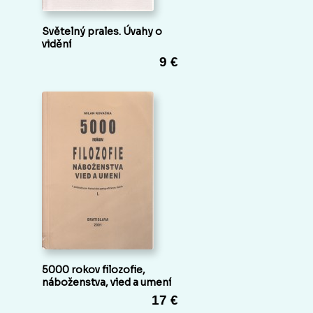
Světelný prales. Úvahy o
vidění
9 €
5000 rokov filozofie,
náboženstva, vied a umení
17 €