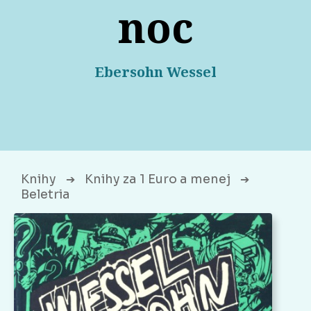
noc
Ebersohn Wessel
Knihy
Knihy za 1 Euro a menej
➔
➔
Beletria