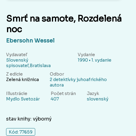
Smrť na samote, Rozdelená
noc
Ebersohn Wessel
Vydavateľ
Vydanie
Slovenský
1990 • 1. vydanie
spisovateľ,Bratislava
Z edície
Odbor
Zelená knižnica
2 detektívky juhoafrického
autora
Illustrácie
Počet strán
Jazyk
Mydlo Svetozár
407
slovenský
stav knihy: výborný
Kód: 77659