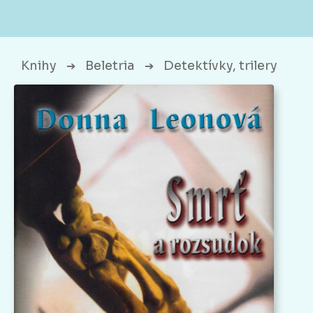
Knihy
Beletria
Detektívky, trilery
➔
➔