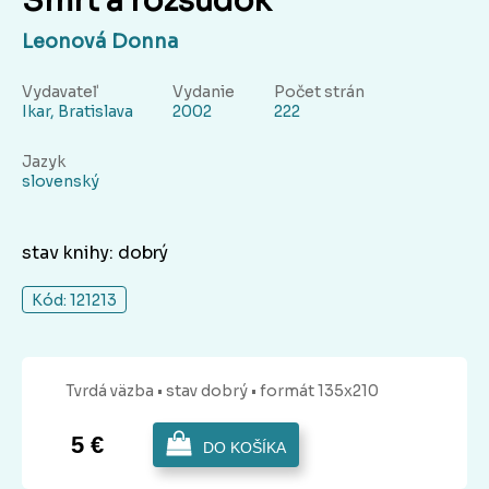
Smrť a rozsudok
Leonová Donna
Vydavateľ
Vydanie
Počet strán
Ikar, Bratislava
2002
222
Jazyk
slovenský
stav knihy: dobrý
Kód: 121213
Tvrdá
väzba
• stav dobrý
• formát 135x210
5 €
DO KOŠÍKA