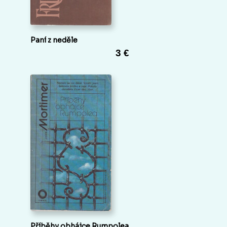
Paní z neděle
3 €
Příběhy obhájce Rumpolea