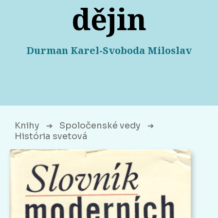
dějin
Durman Karel-Svoboda Miloslav
Knihy
Spoločenské vedy
➔
➔
História svetová