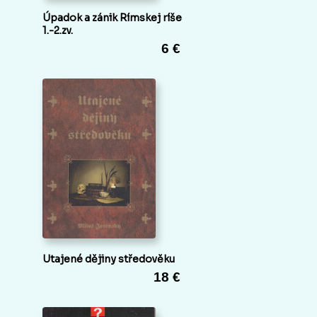
Úpadok a zánik Rímskej ríše
1.-2.zv.
6 €
Utajené dějiny středověku
18 €