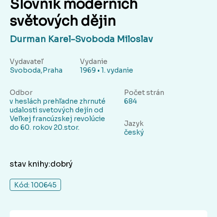
Slovník moderních
světových dějin
Durman Karel-Svoboda Miloslav
Vydavateľ
Vydanie
Svoboda,Praha
1969 • 1. vydanie
Odbor
Počet strán
v heslách prehľadne zhrnuté
684
udalosti svetových dejín od
Veľkej francúzskej revolúcie
Jazyk
do 60. rokov 20.stor.
český
stav knihy:dobrý
Kód: 100645