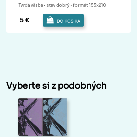
Tvrdá
väzba
• stav dobrý
• formát 155x210
5 €
DO KOŠÍKA
Vyberte si z podobných