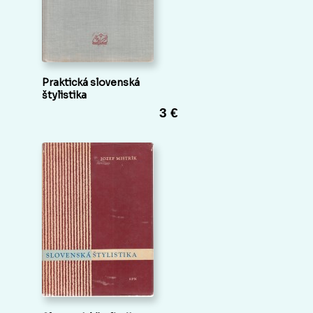
Praktická slovenská
štylistika
3 €