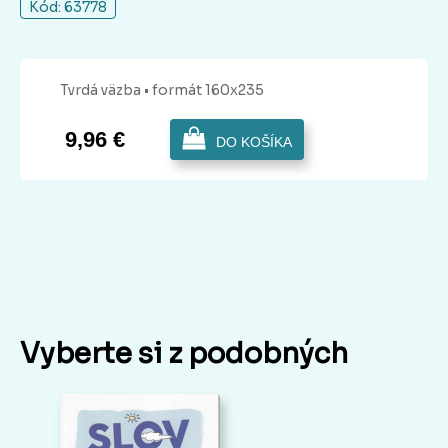
Kód: 63778
Tvrdá
väzba
• formát 160x235
9,96 €
DO KOŠÍKA
Vyberte si z podobných