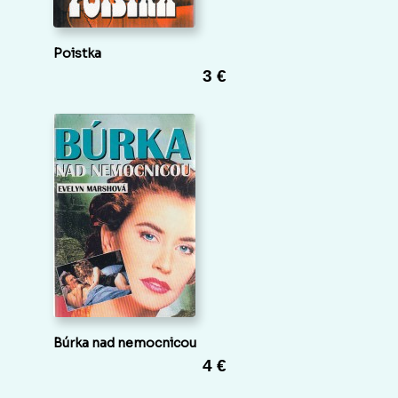
Poistka
3 €
Búrka nad nemocnicou
4 €