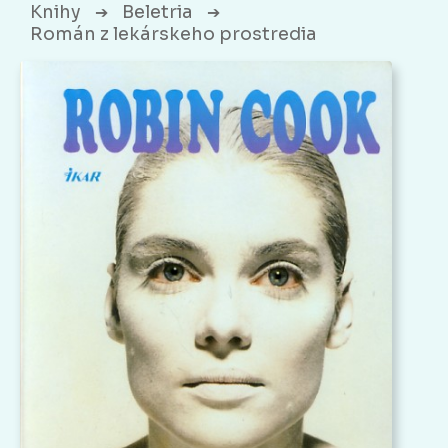
Knihy
Beletria
➔
➔
Román z lekárskeho prostredia