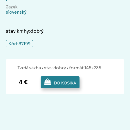
Jazyk
slovenský
stav knihy:dobrý
Kód: 87199
Tvrdá
väzba
• stav dobrý
• formát 145x235
4 €
DO KOŠÍKA