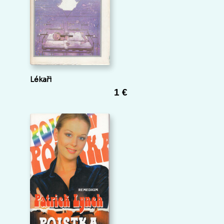
Lékaři
1 €