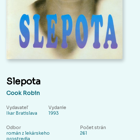
Slepota
Cook Robin
Vydavateľ
Vydanie
Ikar Bratislava
1993
Odbor
Počet strán
román z lekárskeho
261
prostredia