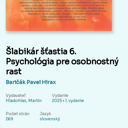
Šlabikár šťastia 6.
Psychológia pre osobnostný
rast
Baričák Pavel Hirax
Vydavateľ
Vydanie
Hladohlas, Martin
2025 • 1. vydanie
Počet strán
Jazyk
269
slovenský