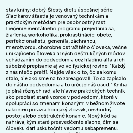
stav knihy: dobrý. Šiesty diel z úspešnej série
Šlabikárov šťastia je venovaný technikám a
praktickým metódam pre osobnostný rast.
Liečenie mentálneho programu prejedania sa,
žiarlenia, workoholika, prokrastinácie, obete,
perfekcionalistu, generála, záchrancu,
mierotvorcu, chorobne ostražitého človeka, večne
unikajúceho človeka a iných deštrukčných módov
vchádzaním do podvedomia cez hladinu alfa a ich
súbežné prepísanie aj vo vo fyzickej rovine. "Každý
z nás niečo prežil. Nejde však o to, čo sa komu
stalo, ale ako sme na to zareagovali. To sa zapísalo
do nášho podvedomia a to určuje náš osud." Kniha
je plná rôznych rád, ale hlavne praktických techník
ako prepísať staré vzorce v podvedomí, ktoré v
spolupráci so zmenami konanými v bežnom živote
nakoniec porazia hocijaký zlozvyk, nevhodný
postoj alebo deštrukčné konanie. Nový kód sa
nahráva, kým staré presvedčenie slabne, čím sa
človeku darí uskutočniť vedomú sebapremenu.