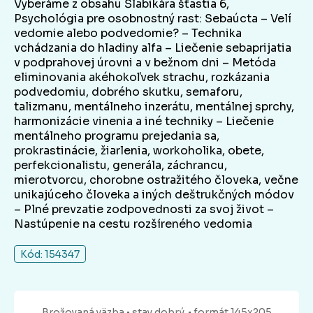
Vyberáme z obsahu Šlabikára šťastia 6,
Psychológia pre osobnostný rast: Sebaúcta – Velí
vedomie alebo podvedomie? – Technika
vchádzania do hladiny alfa – Liečenie sebaprijatia
v podprahovej úrovni a v bežnom dni – Metóda
eliminovania akéhokoľvek strachu, rozkázania
podvedomiu, dobrého skutku, semaforu,
talizmanu, mentálneho inzerátu, mentálnej sprchy,
harmonizácie vinenia a iné techniky – Liečenie
mentálneho programu prejedania sa,
prokrastinácie, žiarlenia, workoholika, obete,
perfekcionalistu, generála, záchrancu,
mierotvorcu, chorobne ostražitého človeka, večne
unikajúceho človeka a iných deštrukčných módov
– Plné prevzatie zodpovednosti za svoj život –
Nastúpenie na cestu rozšíreného vedomia
Kód: 154347
Brožovaná
väzba
• stav dobrý.
• formát 145x205