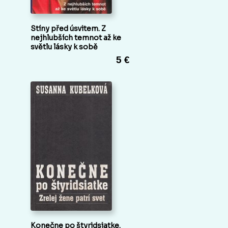
Stíny před úsvitem. Z
nejhlubších temnot až ke
světlu lásky k sobě
5 €
Konečne po štyridsiatke.