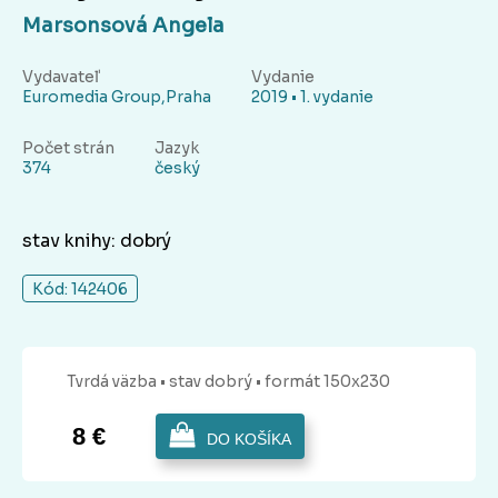
Marsonsová Angela
Vydavateľ
Vydanie
Euromedia Group,Praha
2019 • 1. vydanie
Počet strán
Jazyk
374
český
stav knihy: dobrý
Kód: 142406
Tvrdá
väzba
• stav dobrý
• formát 150x230
8 €
DO KOŠÍKA