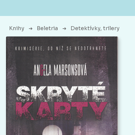
Knihy
Beletria
Detektívky, trilery
➔
➔