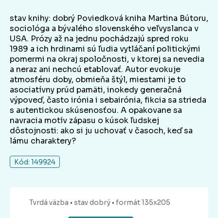
stav knihy: dobrý Poviedková kniha Martina Bútoru,
sociológa a bývalého slovenského veľvyslanca v
USA. Prózy až na jednu pochádzajú spred roku
1989 a ich hrdinami sú ľudia vytláčaní politickými
pomermi na okraj spoločnosti, v ktorej sa nevedia
a neraz ani nechcú etablovať. Autor evokuje
atmosféru doby, obmieňa štýl, miestami je to
asociatívny prúd pamäti, inokedy generačná
výpoveď, často irónia i sebairónia, fikcia sa strieda
s autentickou skúsenosťou. A opakovane sa
navracia motív zápasu o kúsok ľudskej
dôstojnosti: ako si ju uchovať v časoch, keď sa
lámu charaktery?
Kód: 149924
Tvrdá
väzba
• stav dobrý
• formát 135x205