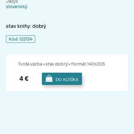
Jazyk
slovenský
stav knihy: dobrý
Kód: 122124
Tvrdá
väzba
• stav dobrý
• formát 140x205
4 €
DO KOŠÍKA