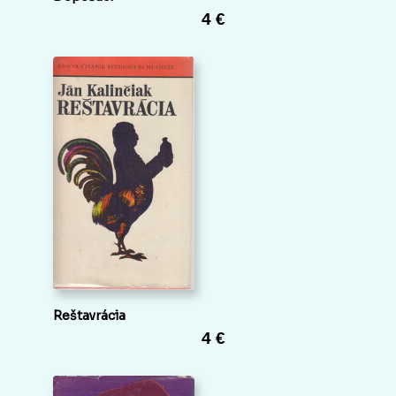
4 €
Reštavrácia
4 €