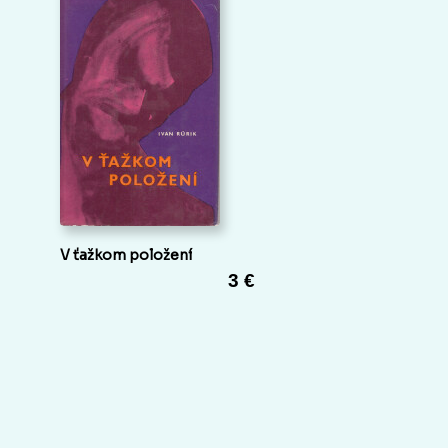
V ťažkom položení
3 €