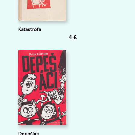
Katastrofa
4 €
Depešáci