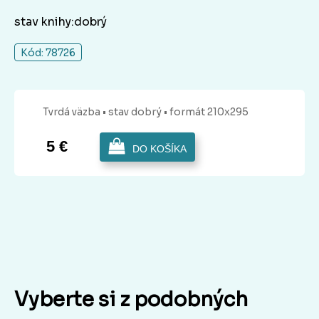
stav knihy:dobrý
Kód: 78726
Tvrdá
väzba
• stav dobrý
• formát 210x295
5 €
DO KOŠÍKA
Vyberte si z podobných