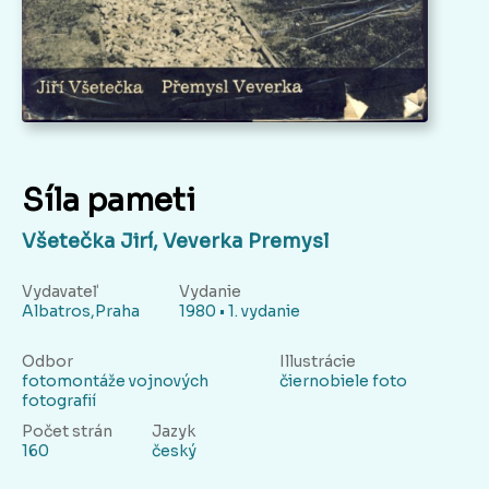
Síla pameti
Všetečka Jirí, Veverka Premysl
Vydavateľ
Vydanie
Albatros,Praha
1980 • 1. vydanie
Odbor
Illustrácie
fotomontáže vojnových
čiernobiele foto
fotografií
Počet strán
Jazyk
160
český