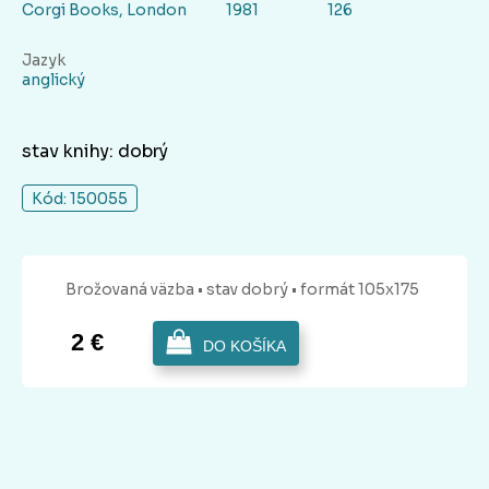
Corgi Books, London
1981
126
Jazyk
anglický
stav knihy: dobrý
Kód: 150055
Brožovaná
väzba
• stav dobrý
• formát 105x175
2 €
DO KOŠÍKA