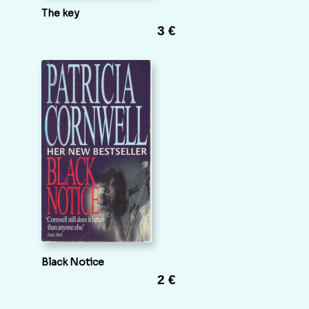
The key
3 €
Black Notice
2 €