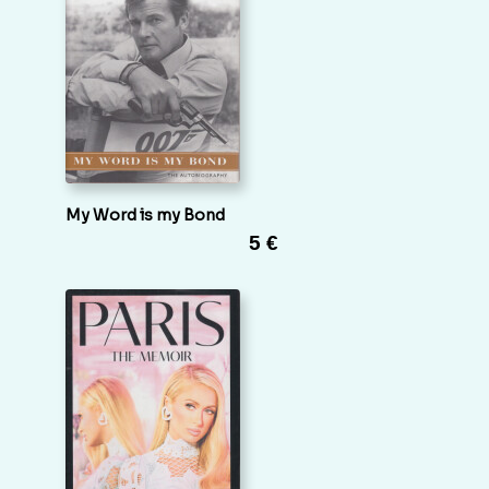
My Word is my Bond
5 €