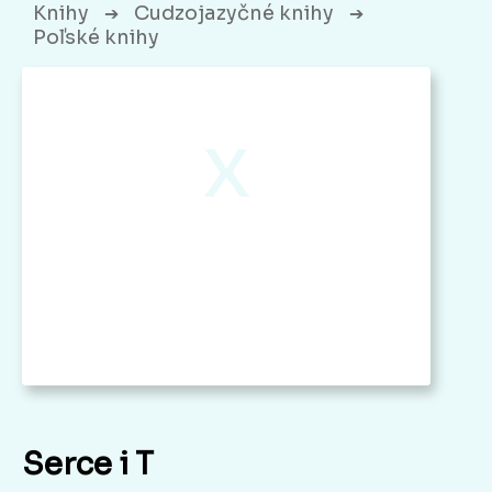
Knihy
Cudzojazyčné knihy
➔
➔
Poľské knihy
x
Serce i T