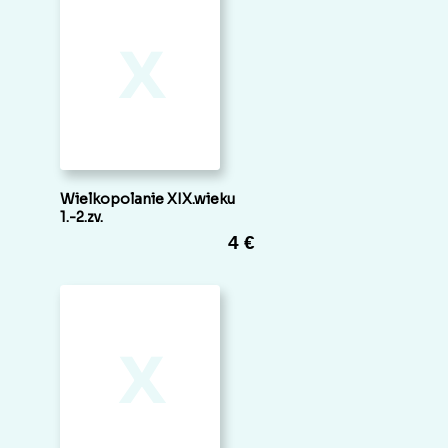
x
Wielkopolanie XIX.wieku
1.-2.zv.
4 €
x