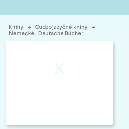
Knihy
Cudzojazyčné knihy
➔
➔
Nemecké , Deutsche Bücher
x