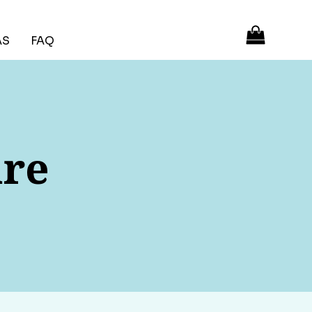
ÁS
FAQ
are