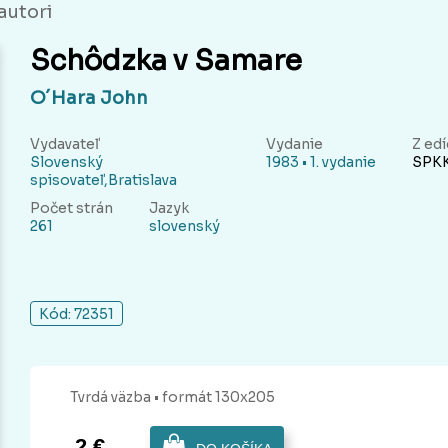
autori
Schôdzka v Samare
O´Hara John
Vydavateľ
Vydanie
Z edí
Slovenský
1983 • 1. vydanie
SPK
spisovateľ,Bratislava
Počet strán
Jazyk
261
slovenský
Kód: 72351
Tvrdá
väzba
• formát 130x205
2 €