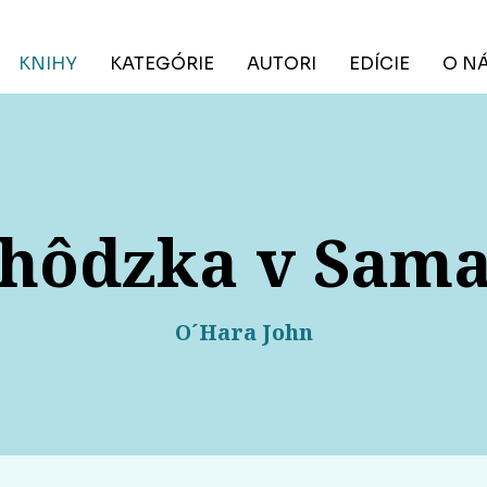
KNIHY
KATEGÓRIE
AUTORI
EDÍCIE
O N
hôdzka v Sam
O´Hara John