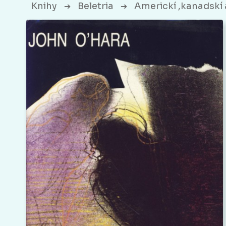
Knihy
Beletria
Americkí ,kanadskí 
➔
➔