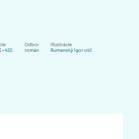
cie
Odbor
Illustrácie
K
• 422.
román
Rumanský Igor obl.