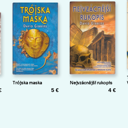
Trójska maska
Nejvzácnější rukopis
€
5 €
4 €