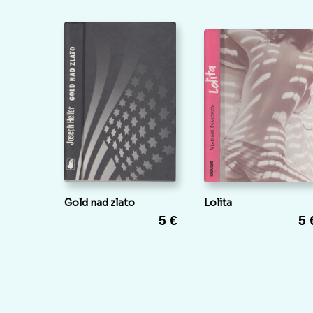
Gold nad zlato
Lolita
5 €
5 