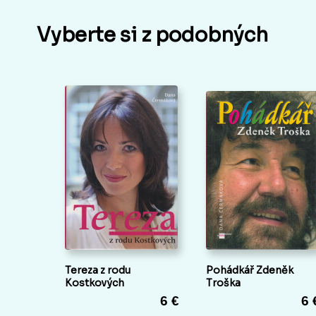
Vyberte si z podobných
Tereza z rodu
Pohádkář Zdeněk
Kostkových
Troška
6 €
6 