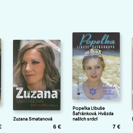
Popelka Libuše
Šafránková. Hvězda
Zuzana Smatanová
našich srdcí
€
6 €
7 €