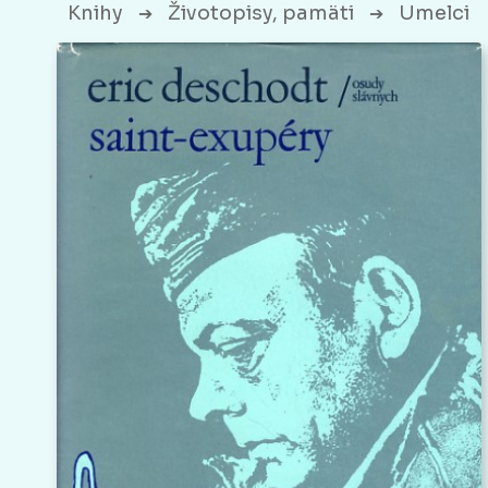
Knihy
Životopisy, pamäti
Umelci
➔
➔