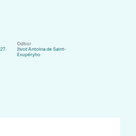
Odbor
 27.
život Antoina de Saint-
Exupéryho