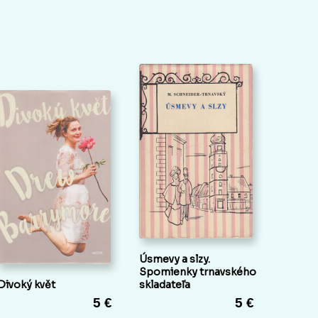
Úsmevy a slzy.
Spomienky trnavského
Divoký květ
skladateľa
5 €
5 €