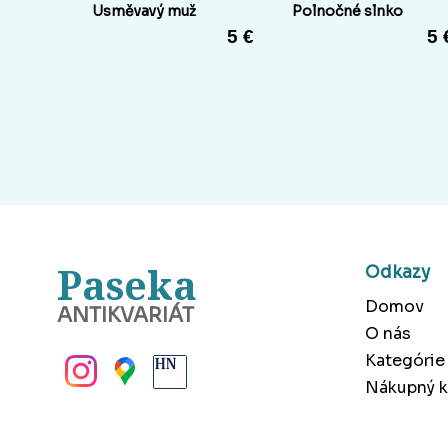
Usměvavý muž
Polnočné slnko
5 €
5 
Paseka
Odkazy
Domov
ANTIKVARIÁT
O nás
BANSKÁ BYSTRICA
Kategórie
Nákupný k