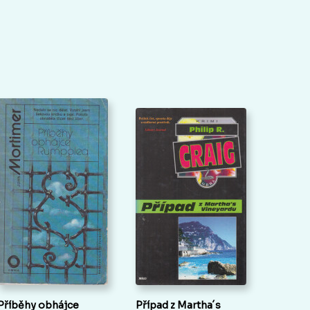
Příběhy obhájce
Případ z Martha´s