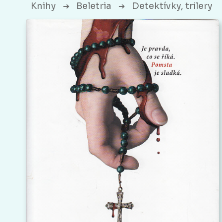
Knihy
Beletria
Detektívky, trilery
➔
➔