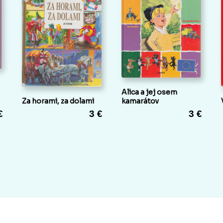
Alica a jej osem
Za horami, za dolami
kamarátov
€
3 €
3 €