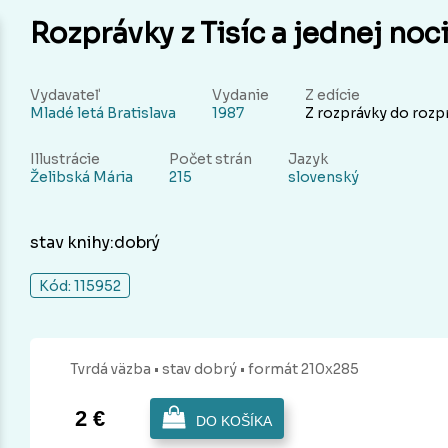
Rozprávky z Tisíc a jednej noc
Vydavateľ
Vydanie
Z edície
Mladé letá Bratislava
1987
Z rozprávky do rozp
Illustrácie
Počet strán
Jazyk
Želibská Mária
215
slovenský
stav knihy:dobrý
Kód: 115952
Tvrdá
väzba
• stav dobrý
• formát 210x285
2 €
DO KOŠÍKA