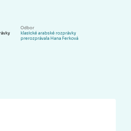
i
Odbor
rávky
klasické arabské rozprávky
prerozprávala Hana Ferková