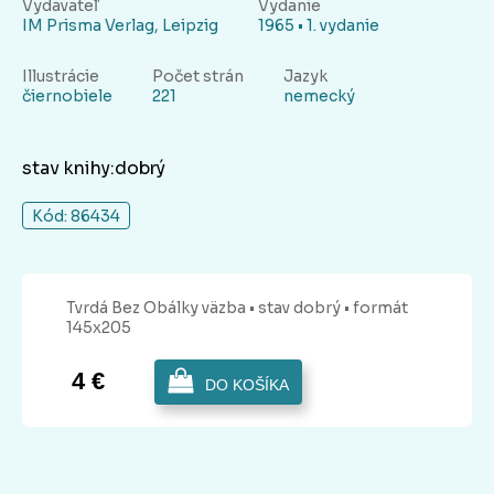
Vydavateľ
Vydanie
IM Prisma Verlag, Leipzig
1965 • 1. vydanie
Illustrácie
Počet strán
Jazyk
čiernobiele
221
nemecký
stav knihy:dobrý
Kód: 86434
Tvrdá Bez Obálky
väzba
• stav dobrý
• formát
145x205
4 €
DO KOŠÍKA