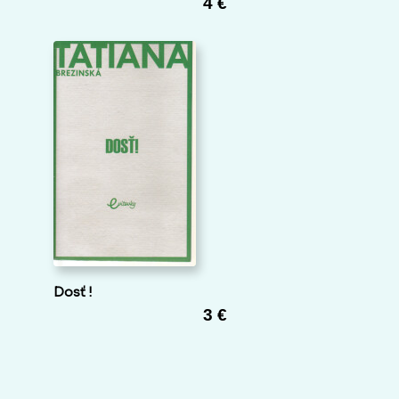
4 €
Dosť !
3 €