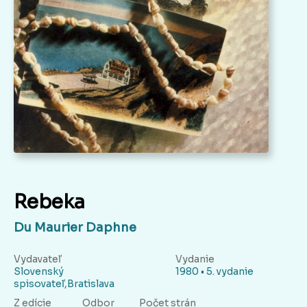
Rebeka
Du Maurier Daphne
Vydavateľ
Vydanie
Slovenský
1980 • 5. vydanie
spisovateľ,Bratislava
Z edície
Odbor
Počet strán