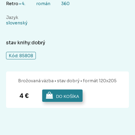
Retro
• 4.
román
360
Jazyk
slovenský
stav knihy:dobrý
Kód: 85808
Brožovaná
väzba
• stav dobrý
• formát 120x205
4 €
DO KOŠÍKA