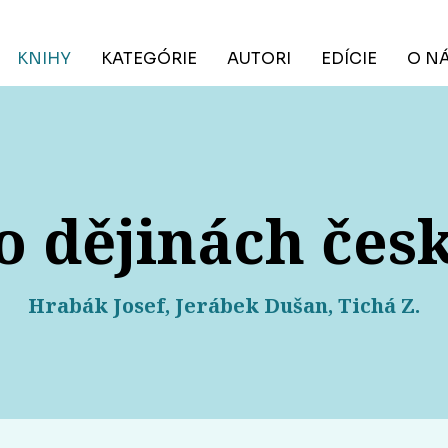
KNIHY
KATEGÓRIE
AUTORI
EDÍCIE
O N
 dějinách česk
Hrabák Josef, Jerábek Dušan, Tichá Z.