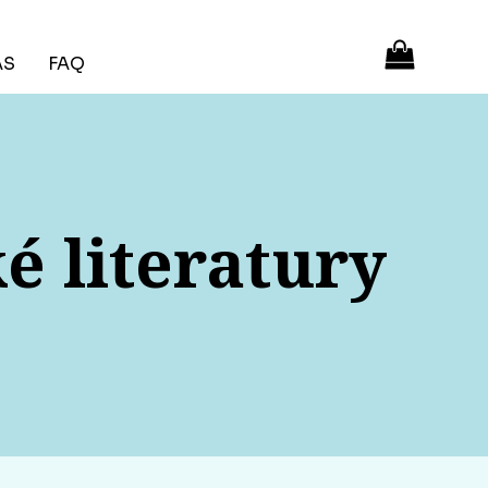
ÁS
FAQ
é literatury