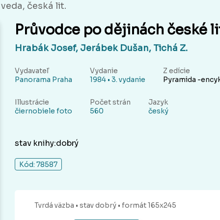
veda, česká lit.
Průvodce po dějinách české li
Hrabák Josef, Jerábek Dušan, Tichá Z.
Vydavateľ
Vydanie
Z edície
Panorama Praha
1984 • 3. vydanie
Pyramida -ency
Illustrácie
Počet strán
Jazyk
čiernobiele foto
560
český
stav knihy:dobrý
Kód: 78587
Tvrdá
väzba
• stav dobrý
• formát 165x245