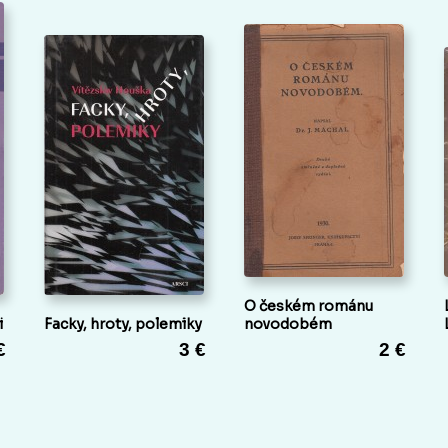
O českém románu
i
Facky, hroty, polemiky
novodobém
€
3 €
2 €