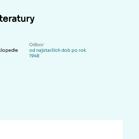
teratury
Odbor
klopedie
od najstarších dob po rok
1948