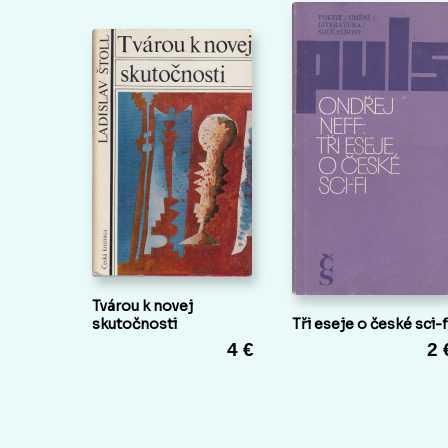
Tvárou k novej
skutočnosti
Tři eseje o české sci-f
4 €
2 