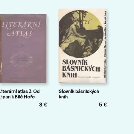
Literární atlas 3. Od
Slovník básnických
Lipan k Bílé Hoře
knih
3 €
5 €