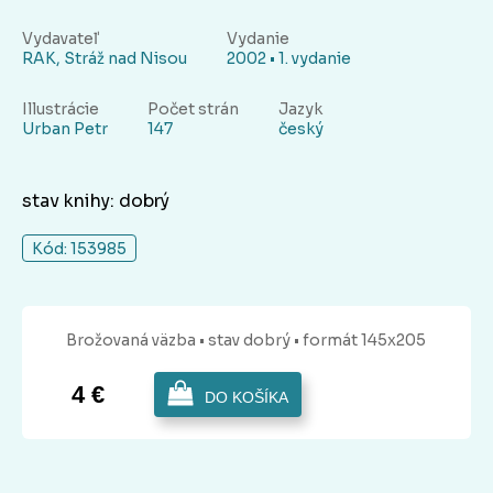
Vydavateľ
Vydanie
RAK, Stráž nad Nisou
2002 • 1. vydanie
Illustrácie
Počet strán
Jazyk
Urban Petr
147
český
stav knihy: dobrý
Kód: 153985
Brožovaná
väzba
• stav dobrý
• formát 145x205
4 €
DO KOŠÍKA