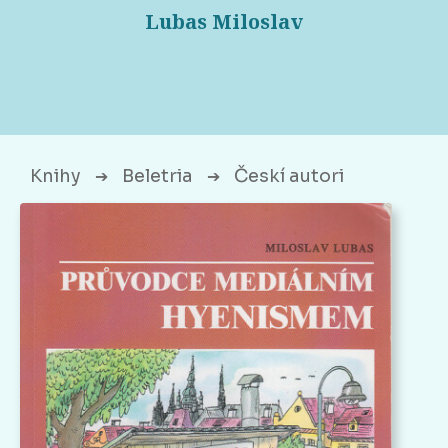
Lubas Miloslav
Knihy
Beletria
Českí autori
➔
➔