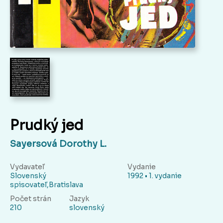
Prudký jed
Sayersová Dorothy L.
Vydavateľ
Vydanie
Slovenský
1992 • 1. vydanie
spisovateľ,Bratislava
Počet strán
Jazyk
210
slovenský