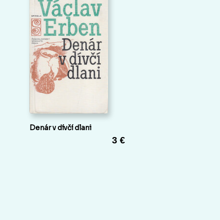
Denár v dívčí dlani
3 €