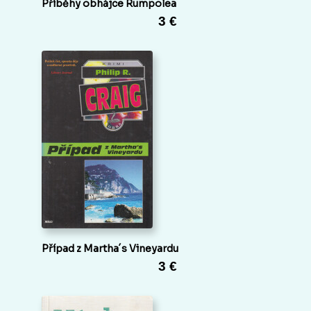
Příběhy obhájce Rumpolea
3 €
Případ z Martha´s Vineyardu
3 €