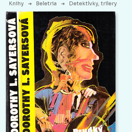
Knihy
Beletria
Detektívky, trilery
➔
➔