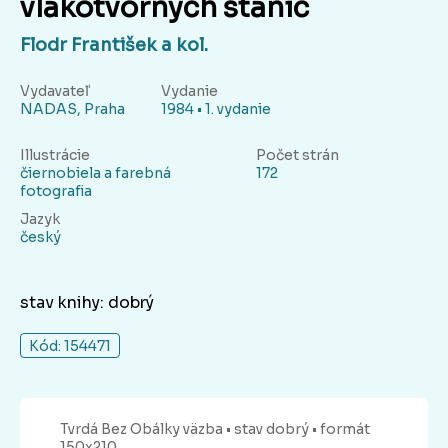
vlakotvorných stanic
Flodr František a kol.
Vydavateľ
Vydanie
NADAS, Praha
1984 • 1. vydanie
Illustrácie
Počet strán
čiernobiela a farebná
172
fotografia
Jazyk
český
stav knihy: dobrý
Kód: 154471
Tvrdá Bez Obálky
väzba
• stav dobrý
• formát
150x210