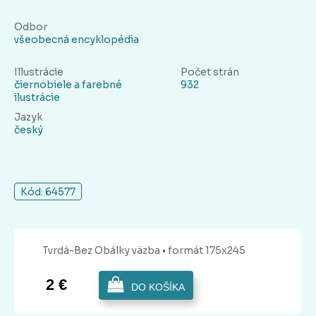
Odbor
všeobecná encyklopédia
Illustrácie
Počet strán
čiernobiele a farebné
932
ilustrácie
Jazyk
český
Kód: 64577
Tvrdá-Bez Obálky
väzba
• formát 175x245
2 €
DO KOŠÍKA