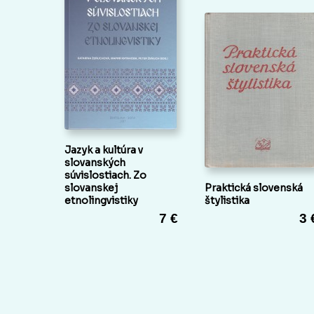
Jazyk a kultúra v
slovanských
súvislostiach. Zo
slovanskej
Praktická slovenská
etnolingvistiky
štylistika
7 €
3 