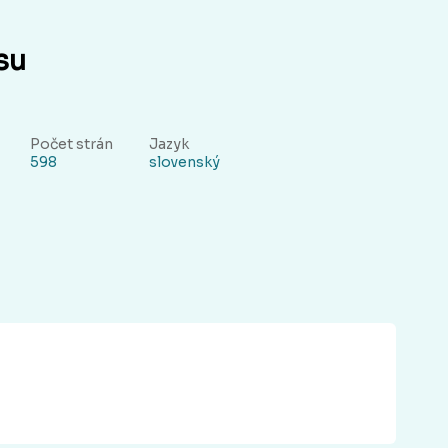
su
Počet strán
Jazyk
598
slovenský