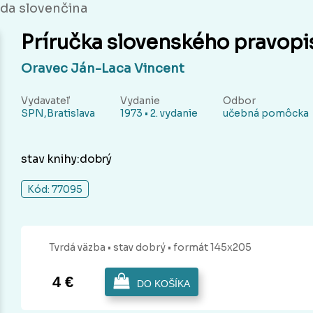
da slovenčina
Príručka slovenského pravopi
Oravec Ján-Laca Vincent
Vydavateľ
Vydanie
Odbor
SPN,Bratislava
1973 • 2. vydanie
učebná pomôcka
stav knihy:dobrý
Kód: 77095
Tvrdá
väzba
• stav dobrý
• formát 145x205
4 €
DO KOŠÍKA