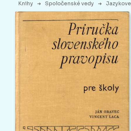
Knihy
Spoločenské vedy
Jazykove
➔
➔