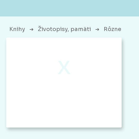
Knihy
Životopisy, pamäti
Rôzne
➔
➔
x