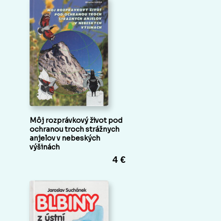
Môj rozprávkový život pod
ochranou troch strážnych
anjelov v nebeských
výšinách
4 €