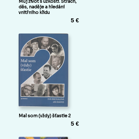
Můj život s úzkostí. Strach,
děs, naděje a hledání
vnitřního klidu
5 €
Mal som (vždy) šťastie 2
5 €