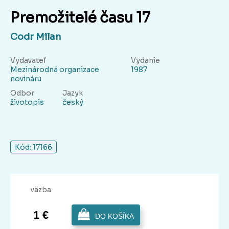
Premožitelé času 17
Codr Milan
Vydavateľ
Vydanie
Mezinárodná organizace
1987
novináru
Odbor
Jazyk
životopis
český
Kód: 17166
väzba
1 €
DO KOŠÍKA