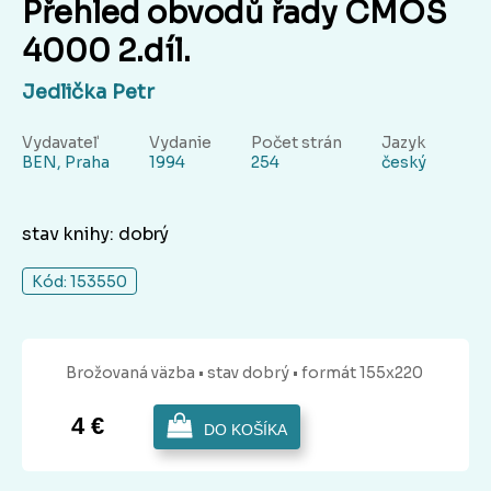
Přehled obvodů řady CMOS
4000 2.díl.
Jedlička Petr
Vydavateľ
Vydanie
Počet strán
Jazyk
BEN, Praha
1994
254
český
stav knihy: dobrý
Kód: 153550
Brožovaná
väzba
• stav dobrý
• formát 155x220
4 €
DO KOŠÍKA