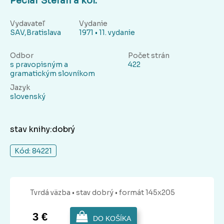
Peciar Štefan a kol.
Vydavateľ
Vydanie
SAV,Bratislava
1971 • 11. vydanie
Odbor
Počet strán
s pravopisným a
422
gramatickým slovníkom
Jazyk
slovenský
stav knihy:dobrý
Kód: 84221
Tvrdá
väzba
• stav dobrý
• formát 145x205
3 €
DO KOŠÍKA