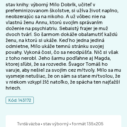
stav knihy: výborný Milo Dobrík, učiteľ v
prefeminizovanom školstve, si užíva život naplno,
neobzerajúc sa na nikoho. A už vôbec nie na
vlastnú ženu Annu, ktorú svojím správaním
doženie na psychiatriu. Sebaistý frajer je muž
dvoch tvárí. So šarmom dokáže obalamutiť každú
ženu, na ktorú si ukáže. Keď ho jedna jediná
odmietne, Milo ukáže temnú stránku svojej
povahy. Vykoná čosi, čo sa neodpúšťa. Nič si však
z toho nerobí. Jeho šarmu podľahne aj Magda,
ktorej sľúbi, že sa rozvedie. Švagor Tomáš ho
varuje, aby nešiel za svojím cez mŕtvoly. Milo sa mu
vysmeje netušiac, že on sám sa stane mŕtvolou, že
v niekom vzkypí žlč natoľko, že spácha ten najťažší
hriech.
Kód: 143172
Tvrdá
väzba
• stav výborný
• formát 135x205