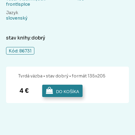
frontispice
Jazyk
slovenský
stav knihy:dobrý
Kód: 86731
Tvrdá
väzba
• stav dobrý
• formát 135x205
4 €
DO KOŠÍKA