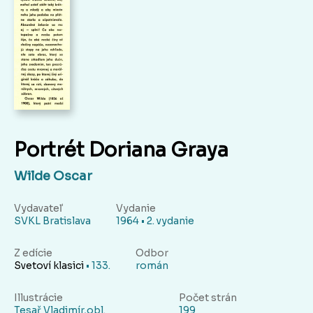
Portrét Doriana Graya
Wilde Oscar
Vydavateľ
Vydanie
SVKL Bratislava
1964 • 2. vydanie
Z edície
Odbor
Svetoví klasici
• 133.
román
Illustrácie
Počet strán
Tesař Vladimír,obl.
199