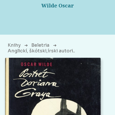
Wilde Oscar
Knihy
Beletria
➔
➔
Anglickí, škótski,írski autori..