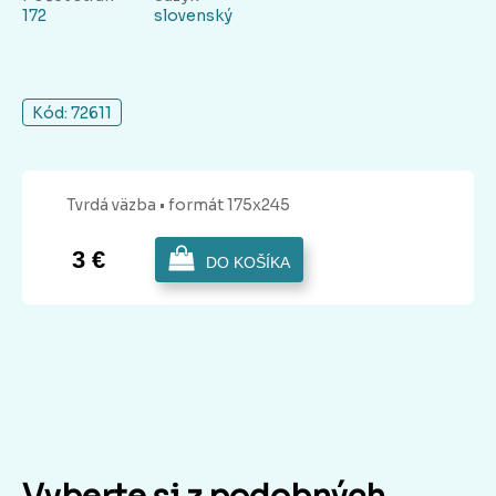
172
slovenský
Kód: 72611
Tvrdá
väzba
• formát 175x245
3 €
DO KOŠÍKA