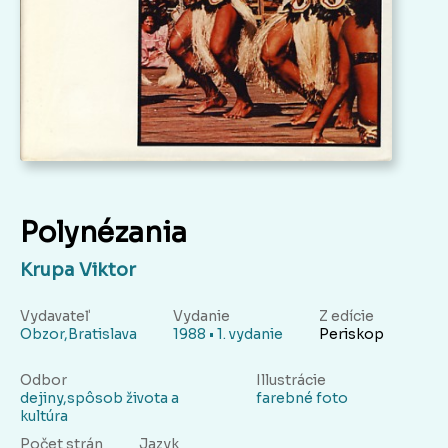
Polynézania
Krupa Viktor
Vydavateľ
Vydanie
Z edície
Obzor,Bratislava
1988 • 1. vydanie
Periskop
Odbor
Illustrácie
dejiny,spôsob života a
farebné foto
kultúra
Počet strán
Jazyk